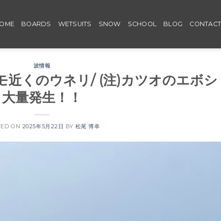
OME
BOARDS
WETSUITS
SNOW
SCHOOL
BLOG
CONTAC
波情報
〜モモ近くのウネリ/ (注)カツオのエボシ
大量発生！！
TED ON
2025年5月22日
BY
松尾 博幸