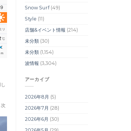
響
は
Snow Surf
(49)
週
明
Style
(11)
け
か
店舗&イベント情報
(214)
ら？！
は
未分類
(30)
未分類
(1,154)
波情報
(3,304)
アーカイブ
用し
2026年8月
(5)
ら次
2026年7月
(28)
2026年6月
(30)
2026年5月
(29)