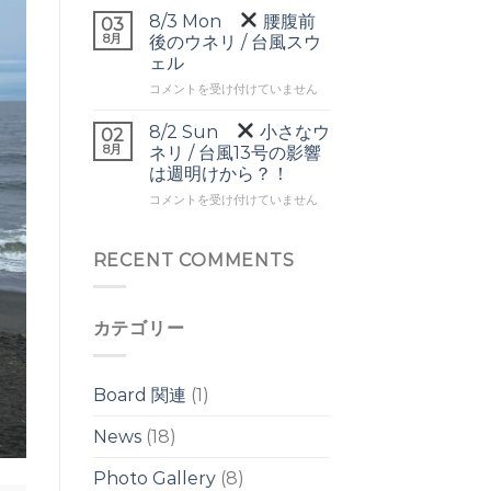
▼
ヘ
8/3 Mon
腰腹前
03
頭
ッ
8月
後のウネリ / 台風スウ
前
ド
ェル
後
の
8/3
の
コメントを受け付けていません
ワ
Mon
ワ
イ
イ
ド
8/2 Sun
小さなウ
02
腰
ド
ブ
8月
ネリ / 台風13号の影響
腹
ブ
レ
は週明けから？！
前
レ
イ
8/2
後
コメントを受け付けていません
イ
ク
Sun
の
ク
は
ウ
は
小
ネ
RECENT COMMENTS
さ
リ
な
/
ウ
台
カテゴリー
ネ
風
リ
ス
/
ウ
台
ェ
Board 関連
(1)
風
ル
13
は
News
(18)
号
の
Photo Gallery
(8)
影