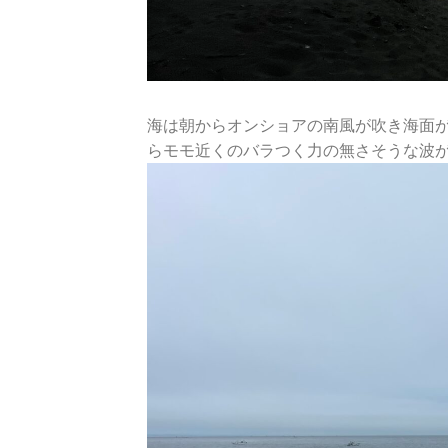
海は朝からオンショアの南風が吹き海面
らモモ近くのバラつく力の無さそうな波