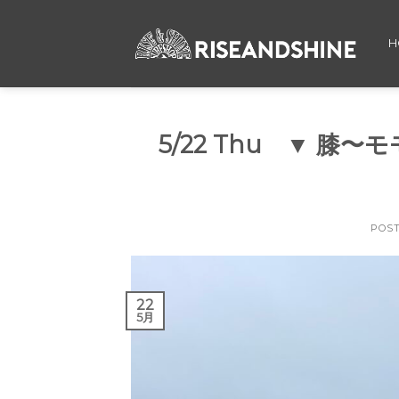
Skip
to
H
content
5/22 Thu ▼ 膝
POS
22
5月