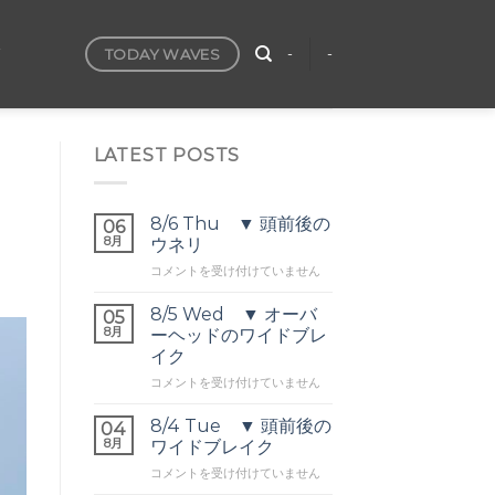
TODAY WAVES
T
-
-
LATEST POSTS
8/6 Thu ▼ 頭前後の
06
8月
ウネリ
8/6
コメントを受け付けていません
Thu
▼
8/5 Wed ▼ オーバ
05
頭
8月
ーヘッドのワイドブレ
前
イク
後
8/5
の
コメントを受け付けていません
Wed
ウ
▼
ネ
8/4 Tue ▼ 頭前後の
04
オ
リ
8月
ワイドブレイク
ー
は
8/4
コメントを受け付けていません
バ
Tue
ー