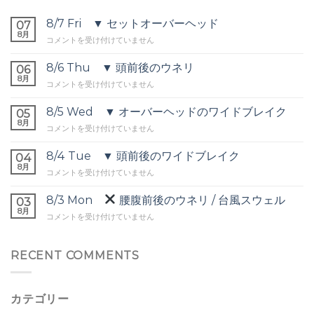
8/7 Fri ▼ セットオーバーヘッド
07
8月
8/7
コメントを受け付けていません
Fri
▼
8/6 Thu ▼ 頭前後のウネリ
06
セ
8月
8/6
コメントを受け付けていません
ッ
Thu
ト
▼
8/5 Wed ▼ オーバーヘッドのワイドブレイク
オ
05
頭
8月
ー
8/5
コメントを受け付けていません
前
バ
Wed
後
ー
▼
8/4 Tue ▼ 頭前後のワイドブレイク
の
04
ヘ
オ
8月
ウ
ッ
8/4
コメントを受け付けていません
ー
ネ
ド
Tue
バ
リ
は
▼
8/3 Mon
腰腹前後のウネリ / 台風スウェル
ー
03
は
頭
8月
ヘ
8/3
コメントを受け付けていません
前
ッ
Mon
後
ド
の
の
腰
RECENT COMMENTS
ワ
ワ
腹
イ
イ
前
ド
ド
後
ブ
ブ
カテゴリー
の
レ
レ
ウ