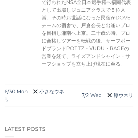
で行われたNSA全日本選手権へ福岡代表
として出場しジュニアクラスで５位入
賞。その時お世話になった民宿がDOVE
チームの宿舎で、戸倉会長と出逢いプロ
を目指し湘南へ上京。二十歳の時、プロ
に合格しツアーを転戦の後、サーフボー
ドブランドPOTTZ・VUDU・RAGEの
営業を経て、ライズアンドシャイン・サ
ーフショップを立ち上げ現在に至る。
6/30 Mon
小さなウネ
7/2 Wed
膝ウネリ
リ
LATEST POSTS