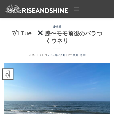
Skip
to
content
波情報
7/1 Tue
膝〜モモ前後のバラつ
くウネリ
POSTED ON
2025年7月1日
BY
松尾 博幸
01
7月