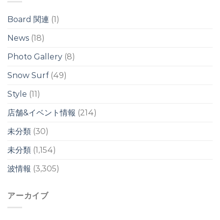
イ
イ
ネ
ク
ク
リ
は
Board 関連
(1)
は
/
台
News
(18)
風
ス
Photo Gallery
(8)
ウ
ェ
ル
Snow Surf
(49)
は
Style
(11)
店舗&イベント情報
(214)
未分類
(30)
未分類
(1,154)
波情報
(3,305)
アーカイブ