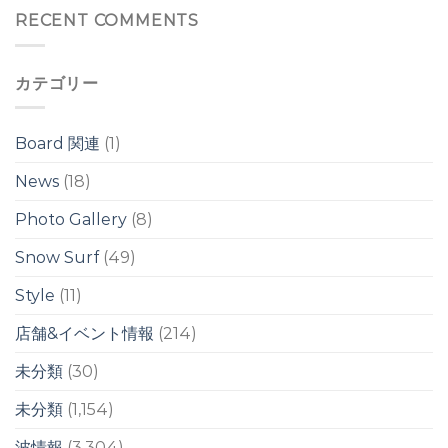
の
レ
レ
小
RECENT COMMENTS
ウ
イ
イ
さ
ネ
ク
ク
な
リ
は
は
ウ
/
カテゴリー
ネ
台
リ
風
/
ス
台
ウ
Board 関連
(1)
風
ェ
13
ル
News
(18)
号
は
の
Photo Gallery
(8)
影
響
は
Snow Surf
(49)
週
明
Style
(11)
け
か
店舗&イベント情報
(214)
ら？！
は
未分類
(30)
未分類
(1,154)
波情報
(3,304)