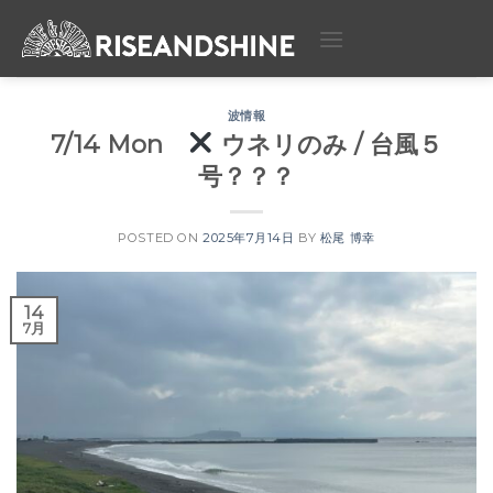
Skip
to
content
波情報
7/14 Mon
ウネリのみ / 台風５
号？？？
POSTED ON
2025年7月14日
BY
松尾 博幸
14
7月