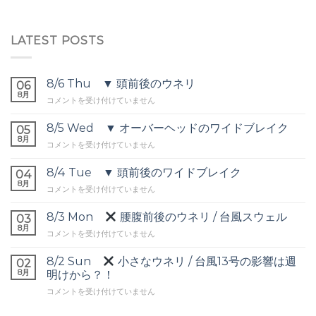
LATEST POSTS
8/6 Thu ▼ 頭前後のウネリ
06
8月
8/6
コメントを受け付けていません
Thu
▼
8/5 Wed ▼ オーバーヘッドのワイドブレイク
05
頭
8月
8/5
コメントを受け付けていません
前
Wed
後
▼
8/4 Tue ▼ 頭前後のワイドブレイク
の
04
オ
8月
ウ
8/4
コメントを受け付けていません
ー
ネ
Tue
バ
リ
▼
8/3 Mon
腰腹前後のウネリ / 台風スウェル
ー
03
は
頭
8月
ヘ
8/3
コメントを受け付けていません
前
ッ
Mon
後
ド
8/2 Sun
小さなウネリ / 台風13号の影響は週
の
02
の
腰
8月
ワ
明けから？！
ワ
腹
イ
イ
8/2
コメントを受け付けていません
前
ド
ド
Sun
後
ブ
ブ