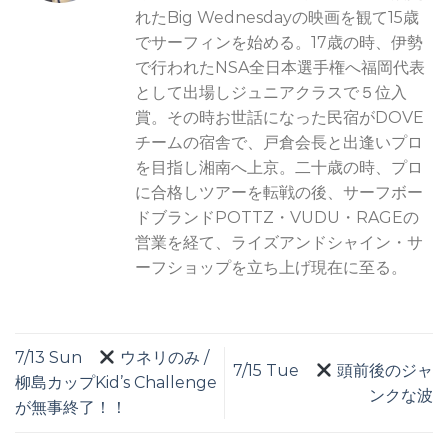
れたBig Wednesdayの映画を観て15歳
でサーフィンを始める。17歳の時、伊勢
で行われたNSA全日本選手権へ福岡代表
として出場しジュニアクラスで５位入
賞。その時お世話になった民宿がDOVE
チームの宿舎で、戸倉会長と出逢いプロ
を目指し湘南へ上京。二十歳の時、プロ
に合格しツアーを転戦の後、サーフボー
ドブランドPOTTZ・VUDU・RAGEの
営業を経て、ライズアンドシャイン・サ
ーフショップを立ち上げ現在に至る。
7/13 Sun
ウネリのみ /
7/15 Tue
頭前後のジャ
柳島カップKid’s Challenge
ンクな波
が無事終了！！