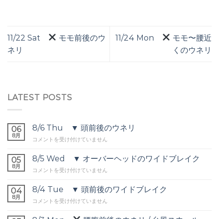
11/22 Sat
モモ前後のウ
11/24 Mon
モモ〜腰近
ネリ
くのウネリ
LATEST POSTS
8/6 Thu ▼ 頭前後のウネリ
06
8月
8/6
コメントを受け付けていません
Thu
▼
8/5 Wed ▼ オーバーヘッドのワイドブレイク
05
頭
8月
8/5
コメントを受け付けていません
前
Wed
後
▼
8/4 Tue ▼ 頭前後のワイドブレイク
の
04
オ
8月
ウ
8/4
コメントを受け付けていません
ー
ネ
Tue
バ
リ
▼