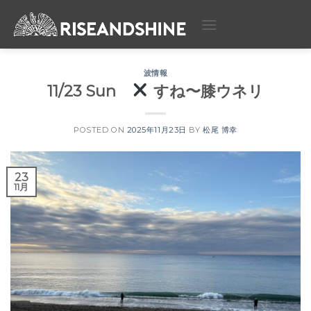
Skip
to
content
波情報
11/23 Sun
すね〜膝ウネリ
POSTED ON
2025年11月23日
BY
松尾 博幸
23
11月