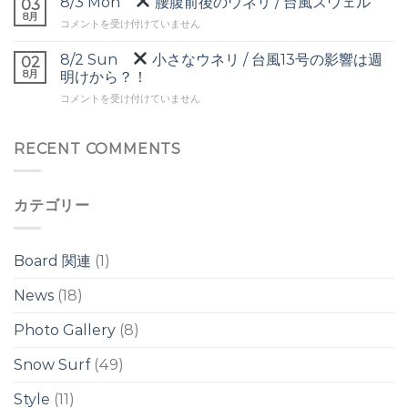
8/3 Mon
腰腹前後のウネリ / 台風スウェル
ー
03
は
頭
8月
ヘ
8/3
コメントを受け付けていません
前
ッ
Mon
後
ド
8/2 Sun
小さなウネリ / 台風13号の影響は週
の
02
の
腰
8月
ワ
明けから？！
ワ
腹
イ
イ
8/2
コメントを受け付けていません
前
ド
ド
Sun
後
ブ
ブ
の
レ
レ
小
RECENT COMMENTS
ウ
イ
イ
さ
ネ
ク
ク
な
リ
は
は
ウ
/
カテゴリー
ネ
台
リ
風
/
ス
台
ウ
Board 関連
(1)
風
ェ
13
ル
News
(18)
号
は
の
Photo Gallery
(8)
影
響
は
Snow Surf
(49)
週
明
Style
(11)
け