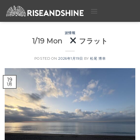
Skip
to
content
波情報
1/19 Mon
フラット
POSTED ON
2026年1月19日
BY
松尾 博幸
19
1月