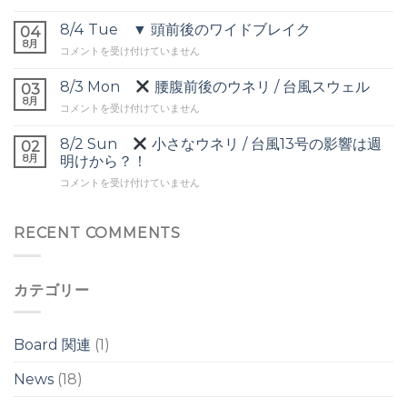
Wed
後
▼
8/4 Tue ▼ 頭前後のワイドブレイク
の
04
オ
8月
ウ
8/4
コメントを受け付けていません
ー
ネ
Tue
バ
リ
▼
8/3 Mon
腰腹前後のウネリ / 台風スウェル
ー
03
は
頭
8月
ヘ
8/3
コメントを受け付けていません
前
ッ
Mon
後
ド
8/2 Sun
小さなウネリ / 台風13号の影響は週
の
02
の
腰
8月
ワ
明けから？！
ワ
腹
イ
イ
8/2
コメントを受け付けていません
前
ド
ド
Sun
後
ブ
ブ
の
レ
レ
小
RECENT COMMENTS
ウ
イ
イ
さ
ネ
ク
ク
な
リ
は
は
ウ
/
カテゴリー
ネ
台
リ
風
/
ス
台
ウ
Board 関連
(1)
風
ェ
13
ル
News
(18)
号
は
の