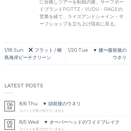
に合格しツアーを転戦の後、サーフボー
ドブランドPOTTZ・VUDU・RAGEの
営業を経て、ライズアンドシャイン・サ
ーフショップを立ち上げ現在に至る。
1/18 Sun
フラット / 柳
1/20 Tue ▼ 腰〜腹前後の
島海岸ビーチクリーン
ウネリ
LATEST POSTS
8/6 Thu ▼ 頭前後のウネリ
06
8月
8/6
コメントを受け付けていません
Thu
▼
8/5 Wed ▼ オーバーヘッドのワイドブレイク
05
頭
8月
8/5
コメントを受け付けていません
前