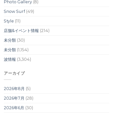
Photo Gallery
(8)
影
響
は
Snow Surf
(49)
週
明
Style
(11)
け
か
店舗&イベント情報
(214)
ら？！
は
未分類
(30)
未分類
(1,154)
波情報
(3,304)
アーカイブ
2026年8月
(5)
2026年7月
(28)
2026年6月
(30)