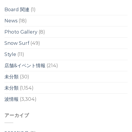
/
ス
台
ウ
Board 関連
(1)
風
ェ
13
ル
News
(18)
号
は
の
Photo Gallery
(8)
影
響
は
Snow Surf
(49)
週
明
Style
(11)
け
か
店舗&イベント情報
(214)
ら？！
は
未分類
(30)
未分類
(1,154)
波情報
(3,304)
アーカイブ