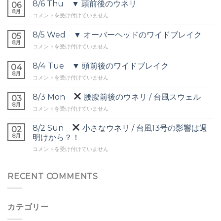
8/6 Thu ▼ 頭前後のウネリ
06
8月
8/6
コメントを受け付けていません
Thu
▼
8/5 Wed ▼ オーバーヘッドのワイドブレイク
05
頭
8月
8/5
コメントを受け付けていません
前
Wed
後
▼
8/4 Tue ▼ 頭前後のワイドブレイク
の
04
オ
8月
ウ
8/4
コメントを受け付けていません
ー
ネ
Tue
バ
リ
▼
8/3 Mon
腰腹前後のウネリ / 台風スウェル
ー
03
は
頭
8月
ヘ
8/3
コメントを受け付けていません
前
ッ
Mon
後
ド
8/2 Sun
小さなウネリ / 台風13号の影響は週
の
02
の
腰
8月
ワ
明けから？！
ワ
腹
イ
イ
8/2
コメントを受け付けていません
前
ド
ド
Sun
後
ブ
ブ
の
レ
レ
小
RECENT COMMENTS
ウ
イ
イ
さ
ネ
ク
ク
な
リ
は
は
ウ
/
カテゴリー
ネ
台
リ
風