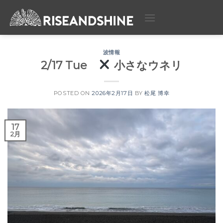
Skip
to
content
波情報
2/17 Tue
小さなウネリ
POSTED ON
2026年2月17日
BY
松尾 博幸
17
2月