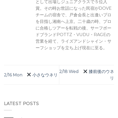
として出場しジュニアクラスで５位入
賞。その時お世話になった民宿がDOVE
チームの宿舎で、戸倉会長と出逢いプロ
を目指し湘南へ上京。二十歳の時、プロ
に合格しツアーを転戦の後、サーフボー
ドブランドPOTTZ・VUDU・RAGEの
営業を経て、ライズアンドシャイン・サ
ーフショップを立ち上げ現在に至る。
2/18 Wed
膝前後のウネ
2/16 Mon
小さなウネリ
リ
LATEST POSTS