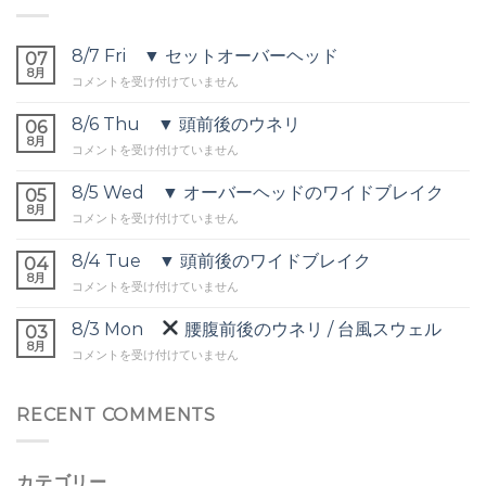
8/7 Fri ▼ セットオーバーヘッド
07
8月
8/7
コメントを受け付けていません
Fri
▼
8/6 Thu ▼ 頭前後のウネリ
06
セ
8月
8/6
コメントを受け付けていません
ッ
Thu
ト
▼
8/5 Wed ▼ オーバーヘッドのワイドブレイク
オ
05
頭
8月
ー
8/5
コメントを受け付けていません
前
バ
Wed
後
ー
▼
8/4 Tue ▼ 頭前後のワイドブレイク
の
04
ヘ
オ
8月
ウ
ッ
8/4
コメントを受け付けていません
ー
ネ
ド
Tue
バ
リ
は
▼
8/3 Mon
腰腹前後のウネリ / 台風スウェル
ー
03
は
頭
8月
ヘ
8/3
コメントを受け付けていません
前
ッ
Mon
後
ド
の
の
腰
RECENT COMMENTS
ワ
ワ
腹
イ
イ
前
ド
ド
後
ブ
ブ
カテゴリー
の