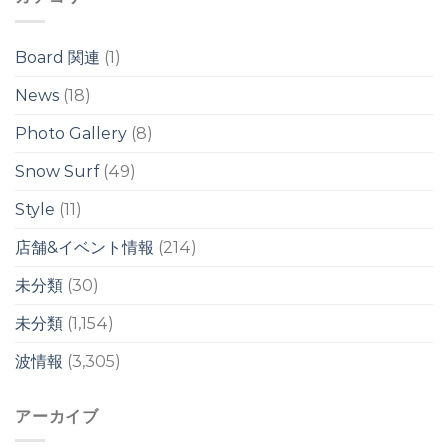
レ
レ
ウ
イ
イ
ネ
ク
ク
リ
は
Board 関連
(1)
は
/
台
News
(18)
風
ス
Photo Gallery
(8)
ウ
ェ
ル
Snow Surf
(49)
は
Style
(11)
店舗&イベント情報
(214)
未分類
(30)
未分類
(1,154)
波情報
(3,305)
アーカイブ