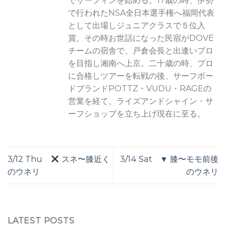
でサーフィンを始める。17歳の時、伊勢
で行われたNSA全日本選手権へ福岡代表
として出場しジュニアクラスで５位入
賞。その時お世話になった民宿がDOVE
チームの宿舎で、戸倉会長と出逢いプロ
を目指し湘南へ上京。二十歳の時、プロ
に合格しツアーを転戦の後、サーフボー
ドブランドPOTTZ・VUDU・RAGEの
営業を経て、ライズアンドシャイン・サ
ーフショップを立ち上げ現在に至る。
3/12 Thu
スネ〜膝近く
3/14 Sat ▼ 膝〜モモ前後
のウネリ
のウネリ
LATEST POSTS