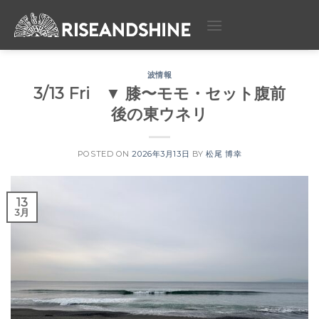
Skip
to
content
波情報
3/13 Fri ▼ 膝〜モモ・セット腹前
後の東ウネリ
POSTED ON
2026年3月13日
BY
松尾 博幸
13
3月