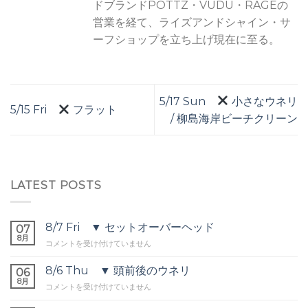
ドブランドPOTTZ・VUDU・RAGEの
営業を経て、ライズアンドシャイン・サ
ーフショップを立ち上げ現在に至る。
5/17 Sun
小さなウネリ
5/15 Fri
フラット
/ 柳島海岸ビーチクリーン
LATEST POSTS
8/7 Fri ▼ セットオーバーヘッド
07
8月
8/7
コメントを受け付けていません
Fri
▼
8/6 Thu ▼ 頭前後のウネリ
06
セ
8月
8/6
コメントを受け付けていません
ッ
Thu
ト