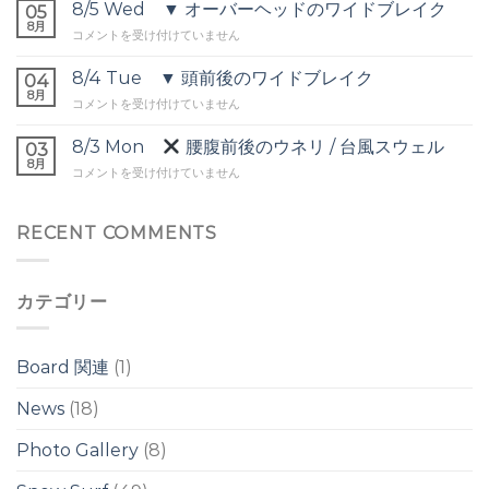
▼
8/5 Wed ▼ オーバーヘッドのワイドブレイク
オ
05
頭
8月
ー
8/5
コメントを受け付けていません
前
バ
Wed
後
ー
▼
8/4 Tue ▼ 頭前後のワイドブレイク
の
04
ヘ
オ
8月
ウ
ッ
8/4
コメントを受け付けていません
ー
ネ
ド
Tue
バ
リ
は
▼
8/3 Mon
腰腹前後のウネリ / 台風スウェル
ー
03
は
頭
8月
ヘ
8/3
コメントを受け付けていません
前
ッ
Mon
後
ド
の
の
腰
RECENT COMMENTS
ワ
ワ
腹
イ
イ
前
ド
ド
後
ブ
ブ
カテゴリー
の
レ
レ
ウ
イ
イ
ネ
ク
ク
リ
は
Board 関連
(1)
は
/
台
News
(18)
風
ス
Photo Gallery
(8)
ウ
ェ
ル