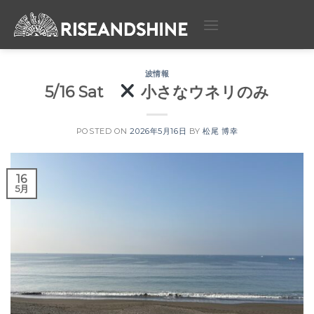
Skip
to
content
波情報
5/16 Sat
小さなウネリのみ
POSTED ON
2026年5月16日
BY
松尾 博幸
16
5月