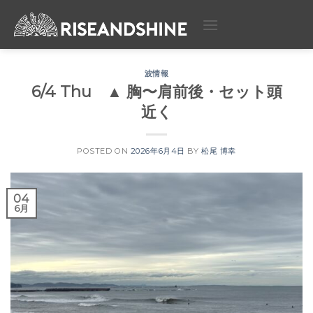
Skip
to
content
波情報
6/4 Thu ▲ 胸〜肩前後・セット頭
近く
POSTED ON
2026年6月4日
BY
松尾 博幸
04
6月