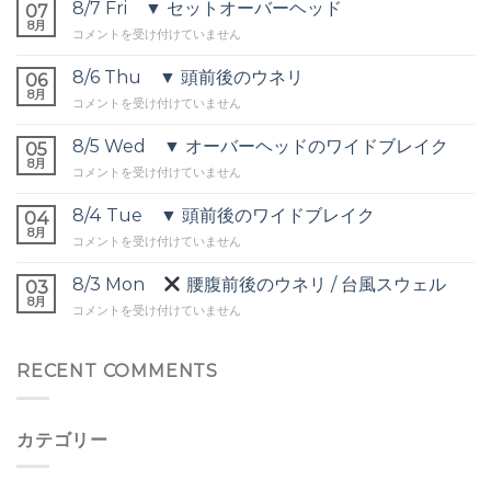
8/7 Fri ▼ セットオーバーヘッド
07
8月
8/7
コメントを受け付けていません
Fri
▼
8/6 Thu ▼ 頭前後のウネリ
06
セ
8月
8/6
コメントを受け付けていません
ッ
Thu
ト
▼
8/5 Wed ▼ オーバーヘッドのワイドブレイク
オ
05
頭
8月
ー
8/5
コメントを受け付けていません
前
バ
Wed
後
ー
▼
8/4 Tue ▼ 頭前後のワイドブレイク
の
04
ヘ
オ
8月
ウ
ッ
8/4
コメントを受け付けていません
ー
ネ
ド
Tue
バ
リ
は
▼
8/3 Mon
腰腹前後のウネリ / 台風スウェル
ー
03
は
頭
8月
ヘ
8/3
コメントを受け付けていません
前
ッ
Mon
後
ド
の
の
腰
RECENT COMMENTS
ワ
ワ
腹
イ
イ
前
ド
ド
後
ブ
ブ
カテゴリー
の
レ
レ
ウ
イ
イ
ネ
ク
ク