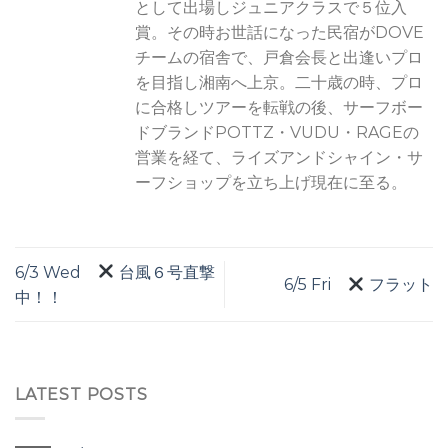
として出場しジュニアクラスで５位入
賞。その時お世話になった民宿がDOVE
チームの宿舎で、戸倉会長と出逢いプロ
を目指し湘南へ上京。二十歳の時、プロ
に合格しツアーを転戦の後、サーフボー
ドブランドPOTTZ・VUDU・RAGEの
営業を経て、ライズアンドシャイン・サ
ーフショップを立ち上げ現在に至る。
6/3 Wed
台風６号直撃
6/5 Fri
フラット
中！！
LATEST POSTS