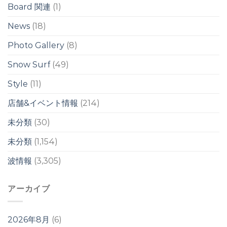
リ
は
Board 関連
(1)
は
/
台
News
(18)
風
ス
Photo Gallery
(8)
ウ
ェ
ル
Snow Surf
(49)
は
Style
(11)
店舗&イベント情報
(214)
未分類
(30)
未分類
(1,154)
波情報
(3,305)
アーカイブ
2026年8月
(6)