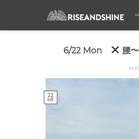
Skip
to
H
content
6/22 Mon
腰〜
POS
22
6月