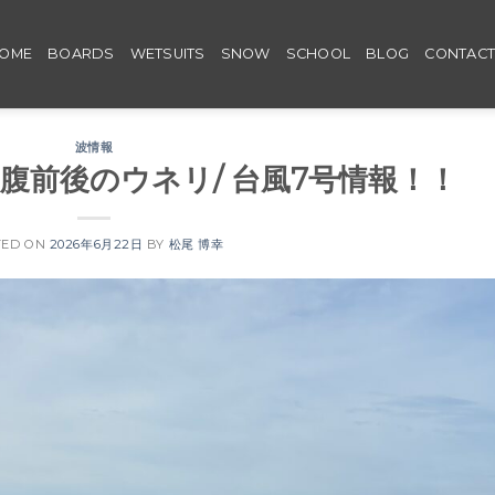
OME
BOARDS
WETSUITS
SNOW
SCHOOL
BLOG
CONTAC
波情報
腹前後のウネリ/ 台風7号情報！！
TED ON
2026年6月22日
BY
松尾 博幸