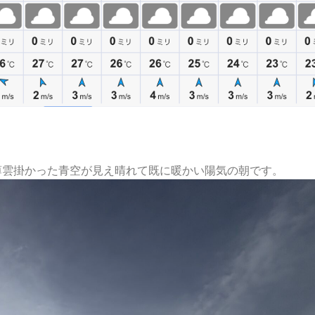
薄雲掛かった青空が見え晴れて既に暖かい陽気の朝です。