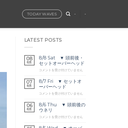
TODAY WAVES
T
-
-
LATEST POSTS
8/8 Sat ▼ 頭前後・
08
8月
セットオーバーヘッド
8/8
コメントを受け付けていません
Sat
▼
8/7 Fri ▼ セットオ
07
頭
8月
ーバーヘッド
前
8/7
コメントを受け付けていません
後・
Fri
セ
▼
ッ
8/6 Thu ▼ 頭前後の
06
セ
ト
8月
ウネリ
ッ
オ
8/6
コメントを受け付けていません
ト
ー
Thu
オ
バ
▼
ー
ー