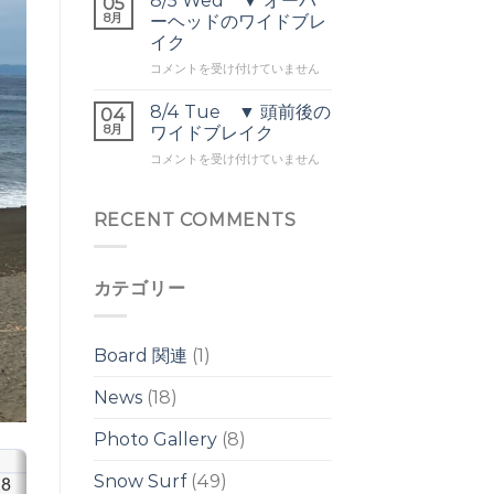
8/5 Wed ▼ オーバ
05
頭
バ
8月
ヘ
ーヘッドのワイドブレ
前
ー
ッ
イク
後
ヘ
ド
8/5
の
コメントを受け付けていません
ッ
は
Wed
ウ
ド
▼
ネ
は
8/4 Tue ▼ 頭前後の
04
オ
リ
8月
ワイドブレイク
ー
は
8/4
コメントを受け付けていません
バ
Tue
ー
▼
ヘ
頭
RECENT COMMENTS
ッ
前
ド
後
の
の
ワ
カテゴリー
ワ
イ
イ
ド
ド
ブ
ブ
レ
Board 関連
(1)
レ
イ
イ
ク
News
(18)
ク
は
は
Photo Gallery
(8)
Snow Surf
(49)