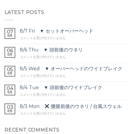
LATEST POSTS
8/7 Fri ▼ セットオーバーヘッド
07
8月
8/7
コメントを受け付けていません
Fri
▼
8/6 Thu ▼ 頭前後のウネリ
06
セ
8月
8/6
コメントを受け付けていません
ッ
Thu
ト
▼
8/5 Wed ▼ オーバーヘッドのワイドブレイク
オ
05
頭
8月
ー
8/5
コメントを受け付けていません
前
バ
Wed
後
ー
▼
8/4 Tue ▼ 頭前後のワイドブレイク
の
04
ヘ
オ
8月
ウ
ッ
8/4
コメントを受け付けていません
ー
ネ
ド
Tue
バ
リ
は
▼
8/3 Mon
腰腹前後のウネリ / 台風スウェル
ー
03
は
頭
8月
ヘ
8/3
コメントを受け付けていません
前
ッ
Mon
後
ド
の
の
腰
RECENT COMMENTS
ワ
ワ
腹