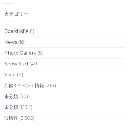
イ
イ
前
ド
ド
後
ブ
ブ
カテゴリー
の
レ
レ
ウ
イ
イ
ネ
ク
ク
リ
は
Board 関連
(1)
は
/
台
News
(18)
風
ス
Photo Gallery
(8)
ウ
ェ
ル
Snow Surf
(49)
は
Style
(11)
店舗&イベント情報
(214)
未分類
(30)
未分類
(1,154)
波情報
(3,305)