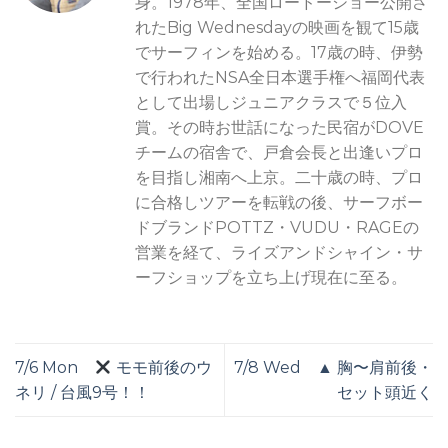
身。1978年、全国ロードーショー公開さ
れたBig Wednesdayの映画を観て15歳
でサーフィンを始める。17歳の時、伊勢
で行われたNSA全日本選手権へ福岡代表
として出場しジュニアクラスで５位入
賞。その時お世話になった民宿がDOVE
チームの宿舎で、戸倉会長と出逢いプロ
を目指し湘南へ上京。二十歳の時、プロ
に合格しツアーを転戦の後、サーフボー
ドブランドPOTTZ・VUDU・RAGEの
営業を経て、ライズアンドシャイン・サ
ーフショップを立ち上げ現在に至る。
7/6 Mon
モモ前後のウ
7/8 Wed ▲ 胸〜肩前後・
ネリ / 台風9号！！
セット頭近く