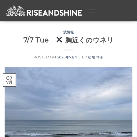
Skip
to
content
波情報
7/7 Tue
胸近くのウネリ
POSTED ON
2026年7月7日
BY
松尾 博幸
07
7月